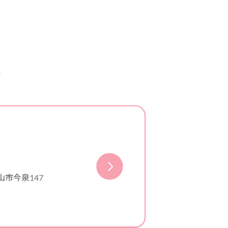
覧
山市今泉147