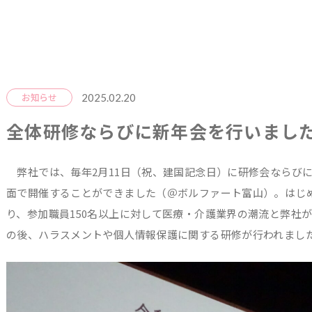
2025.02.20
お知らせ
全体研修ならびに新年会を行いまし
弊社では、毎年2月11日（祝、建国記念日）に研修会ならびに
面で開催することができました（＠ボルファート富山）。はじ
り、参加職員150名以上に対して医療・介護業界の潮流と弊社
の後、ハラスメントや個人情報保護に関する研修が行われまし