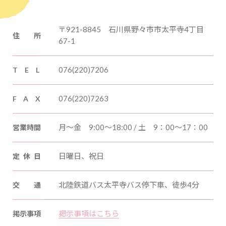
〒921-8845 石川県野々市市太平寺4丁目
住所
67-1
076(220)7206
TEL
076(220)7263
FAX
営業時間
月〜金 9:00〜18:00 / 土 9：00〜17：00
定休日
日曜日、祝日
交通
北陸鉄道バス太平寺バス停下車、徒歩4分
掲示事項
掲示事項はこちら